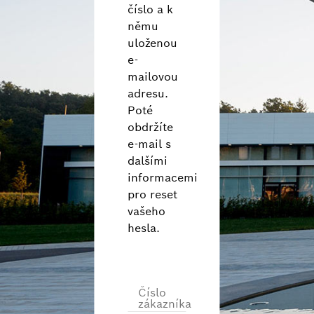
Nederlands (nl)
číslo a k
norsk (no)
němu
uloženou
polski (pl)
e-
português (pt)
mailovou
română (ro)
adresu.
русский (ru)
Poté
svenska (sv)
obdržíte
Türkçe (tr)
e-mail s
dalšími
中文 (zh)
informacemi
pro reset
vašeho
hesla.
Číslo
zákazníka