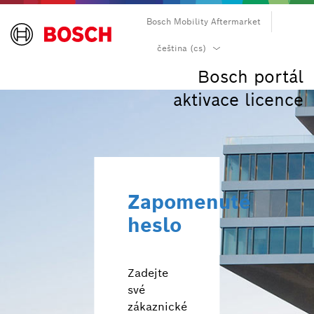
Bosch Mobility Aftermarket
български (bg)
čeština (cs)
čeština (cs)
Bosch portál
dansk (da)
aktivace licence
Deutsch (de)
Ελληνικά (el)
English (en)
español (es)
suomi (fi)
Zapomenuté
français (fr)
heslo
hrvatski (hr)
magyar (hu)
italiano (it)
Zadejte
日本語 (ja)
své
한국어 (ko)
zákaznické