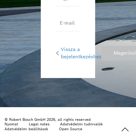
E-mail
Vissza a
Megerõsí
bejelentkezéshez
© Robert Bosch GmbH 2026, all rights reserved
Nyomat
Legal notes
Adatvédelmi tudnivalók
Adatvédelmi beállítások
Open Source