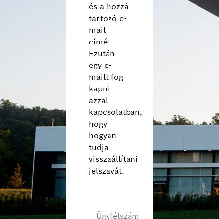
Nederlands (nl)
és a hozzá
norsk (no)
tartozó e-
mail-
polski (pl)
címét.
português (pt)
Ezután
română (ro)
egy e-
русский (ru)
mailt fog
svenska (sv)
kapni
Türkçe (tr)
azzal
kapcsolatban,
中文 (zh)
hogy
hogyan
tudja
visszaállítani
jelszavát.
Ügyfélszám