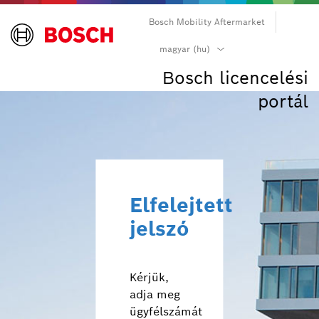
Bosch Mobility Aftermarket
български (bg)
magyar (hu)
čeština (cs)
Bosch licencelési
dansk (da)
portál
Deutsch (de)
Ελληνικά (el)
English (en)
español (es)
suomi (fi)
Elfelejtett
français (fr)
jelszó
hrvatski (hr)
magyar (hu)
italiano (it)
Kérjük,
日本語 (ja)
adja meg
한국어 (ko)
ügyfélszámát