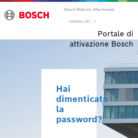
Bosch Mobility Aftermarket
български (bg)
italiano (it)
čeština (cs)
Portale di
dansk (da)
attivazione Bosch
Deutsch (de)
Ελληνικά (el)
English (en)
español (es)
suomi (fi)
Hai
français (fr)
dimenticato
hrvatski (hr)
magyar (hu)
la
italiano (it)
password?
日本語 (ja)
한국어 (ko)