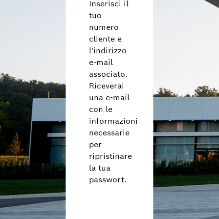
Inserisci il
Nederlands (nl)
tuo
norsk (no)
numero
polski (pl)
cliente e
português (pt)
l'indirizzo
română (ro)
e-mail
русский (ru)
associato.
Riceverai
svenska (sv)
una e-mail
Türkçe (tr)
con le
中文 (zh)
informazioni
necessarie
per
ripristinare
la tua
passwort.