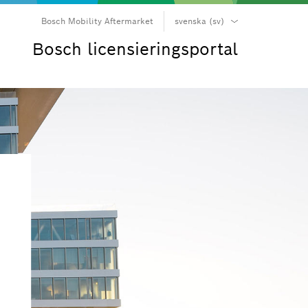
Bosch Mobility Aftermarket
svenska (sv)
български (bg)
Bosch licensieringsportal
čeština (cs)
dansk (da)
Deutsch (de)
Ελληνικά (el)
English (en)
español (es)
suomi (fi)
français (fr)
hrvatski (hr)
magyar (hu)
italiano (it)
日本語 (ja)
한국어 (ko)