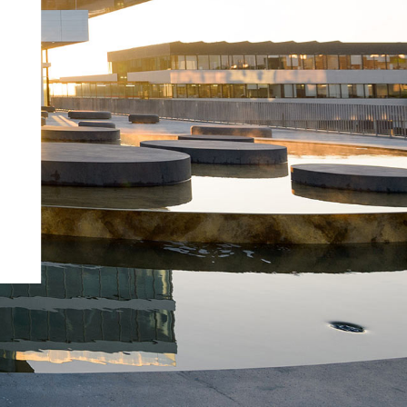
Nederlands (nl)
norsk (no)
polski (pl)
português (pt)
română (ro)
русский (ru)
svenska (sv)
Türkçe (tr)
中文 (zh)