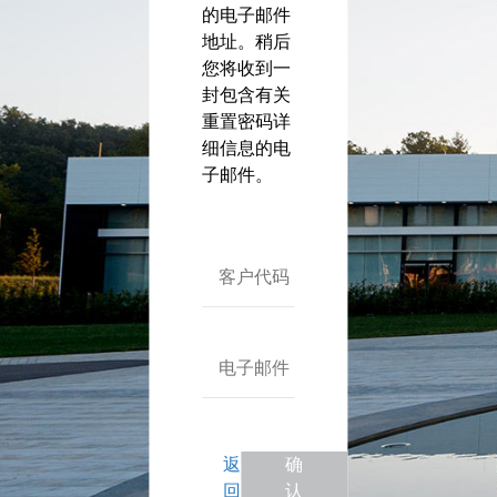
Nederlands (nl)
的电子邮件
norsk (no)
地址。稍后
您将收到一
polski (pl)
封包含有关
português (pt)
重置密码详
română (ro)
细信息的电
русский (ru)
子邮件。
svenska (sv)
Türkçe (tr)
中文 (zh)
客户代码
电子邮件
返
确
回
认