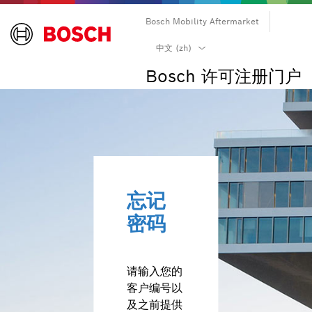
Bosch Mobility Aftermarket
български (bg)
中文 (zh)
čeština (cs)
Bosch 许可注册门户
dansk (da)
Deutsch (de)
Ελληνικά (el)
English (en)
español (es)
suomi (fi)
忘记
français (fr)
密码
hrvatski (hr)
magyar (hu)
italiano (it)
请输入您的
日本語 (ja)
客户编号以
한국어 (ko)
及之前提供