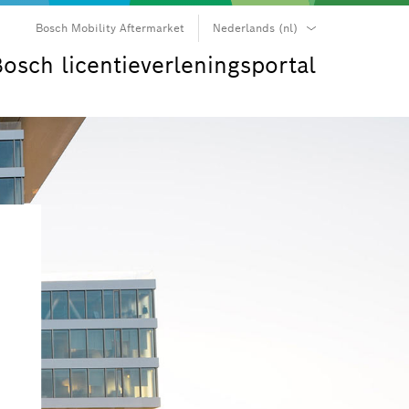
Bosch Mobility Aftermarket
Nederlands (nl)
български (bg)
osch licentieverleningsportal
čeština (cs)
dansk (da)
Deutsch (de)
Ελληνικά (el)
English (en)
español (es)
suomi (fi)
français (fr)
hrvatski (hr)
magyar (hu)
italiano (it)
日本語 (ja)
한국어 (ko)