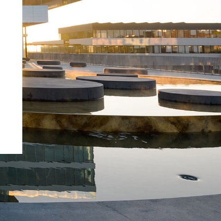
Nederlands (nl)
norsk (no)
polski (pl)
português (pt)
română (ro)
русский (ru)
svenska (sv)
Türkçe (tr)
中文 (zh)