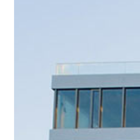
Nederlands (nl)
norsk (no)
polski (pl)
português (pt)
română (ro)
русский (ru)
svenska (sv)
Türkçe (tr)
中文 (zh)