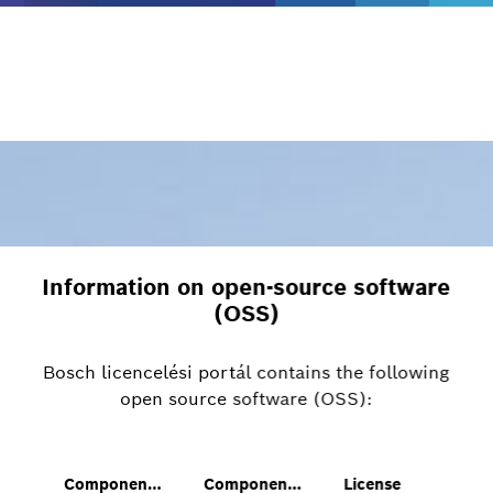
Information on open-source software
(OSS)
Bosch licencelési portál contains the following
open source software (OSS):
Component Name
Component Version
License