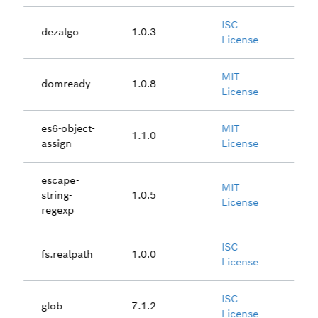
ISC
dezalgo
1.0.3
License
MIT
domready
1.0.8
License
es6-object-
MIT
1.1.0
assign
License
escape-
MIT
string-
1.0.5
License
regexp
ISC
fs.realpath
1.0.0
License
ISC
glob
7.1.2
License