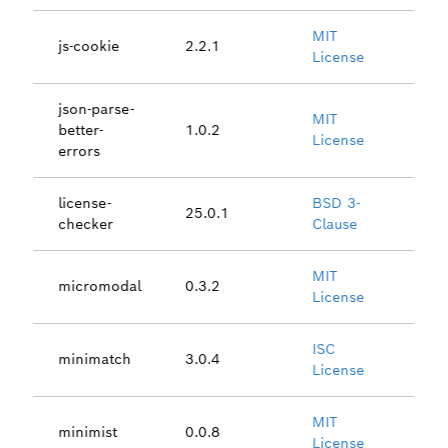
MIT
js-cookie
2.2.1
License
json-parse-
MIT
better-
1.0.2
License
errors
license-
BSD 3-
25.0.1
checker
Clause
MIT
micromodal
0.3.2
License
ISC
minimatch
3.0.4
License
MIT
minimist
0.0.8
License