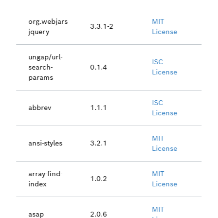
org.webjars
MIT
3.3.1-2
jquery
License
ungap/url-
ISC
search-
0.1.4
License
params
ISC
abbrev
1.1.1
License
MIT
ansi-styles
3.2.1
License
array-find-
MIT
1.0.2
index
License
MIT
asap
2.0.6