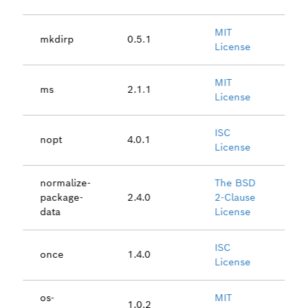
MIT
mkdirp
0.5.1
License
MIT
ms
2.1.1
License
ISC
nopt
4.0.1
License
normalize-
The BSD
package-
2.4.0
2-Clause
data
License
ISC
once
1.4.0
License
os-
MIT
1.0.2