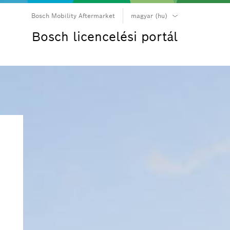
Bosch Mobility Aftermarket
magyar (hu)
български (bg)
Bosch licencelési portál
čeština (cs)
dansk (da)
Deutsch (de)
Ελληνικά (el)
English (en)
español (es)
suomi (fi)
français (fr)
hrvatski (hr)
magyar (hu)
italiano (it)
日本語 (ja)
한국어 (ko)