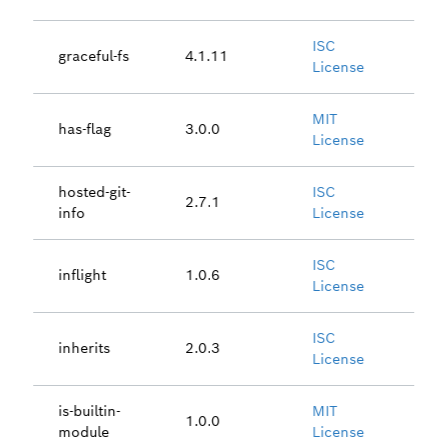
ISC
graceful-fs
4.1.11
License
MIT
has-flag
3.0.0
License
hosted-git-
ISC
2.7.1
info
License
ISC
inflight
1.0.6
License
ISC
inherits
2.0.3
License
is-builtin-
MIT
1.0.0
module
License