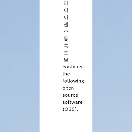
Nederlands (nl)
라
이
norsk (no)
이
polski (pl)
센
português (pt)
스
română (ro)
등
русский (ru)
록
svenska (sv)
포
털
Türkçe (tr)
contains
中文 (zh)
the
following
open
source
software
(OSS):