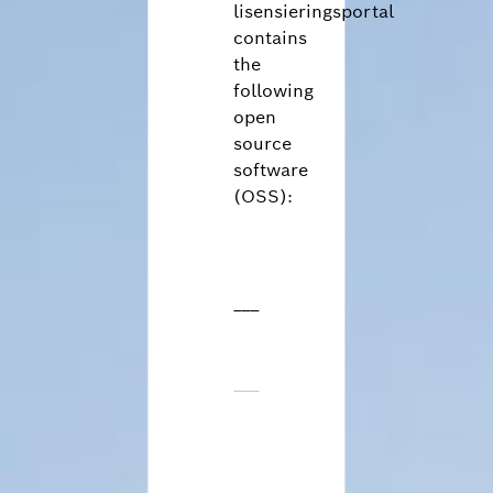
Nederlands (nl)
lisensieringsportal
contains
norsk (no)
the
polski (pl)
following
português (pt)
open
română (ro)
source
русский (ru)
software
svenska (sv)
(OSS):
Türkçe (tr)
中文 (zh)
Component Name
Component Version
License
org.webjars
3.3.1-
MIT
jquery
2
License
ungap/url-
ISC
search-
0.1.4
License
params