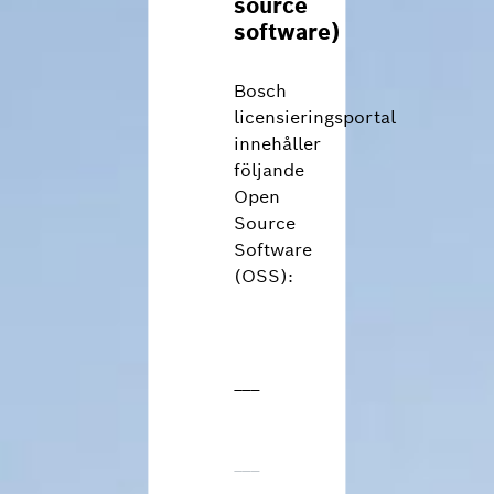
source
Nederlands (nl)
software)
norsk (no)
polski (pl)
Bosch
português (pt)
licensieringsportal
română (ro)
innehåller
русский (ru)
följande
svenska (sv)
Open
Source
Türkçe (tr)
Software
中文 (zh)
(OSS):
Component Name
Component Version
License
org.webjars
3.3.1-
MIT
jquery
2
License