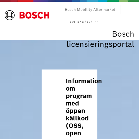
Bosch Mobility Aftermarket
български (bg)
svenska (sv)
čeština (cs)
Bosch
dansk (da)
licensieringsportal
Deutsch (de)
Ελληνικά (el)
English (en)
español (es)
Information
suomi (fi)
om
français (fr)
program
hrvatski (hr)
med
magyar (hu)
öppen
italiano (it)
källkod
日本語 (ja)
(OSS,
open
한국어 (ko)