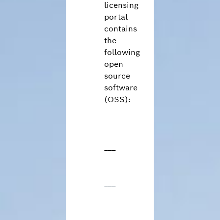
Nederlands (nl)
licensing
portal
norsk (no)
contains
polski (pl)
the
português (pt)
following
română (ro)
open
русский (ru)
source
svenska (sv)
software
(OSS):
Türkçe (tr)
中文 (zh)
Component Name
Component Version
License
org.webjars
3.3.1-
MIT
jquery
2
License
ungap/url-
ISC
search-
0.1.4
License
params