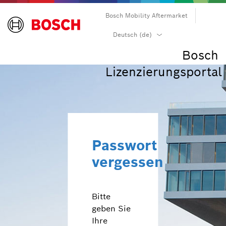
Bosch Mobility Aftermarket
български (bg)
Deutsch (de)
čeština (cs)
Bosch
dansk (da)
Lizenzierungsportal
Deutsch (de)
Ελληνικά (el)
English (en)
español (es)
suomi (fi)
Passwort
français (fr)
vergessen
hrvatski (hr)
magyar (hu)
italiano (it)
Bitte
日本語 (ja)
geben Sie
한국어 (ko)
Ihre