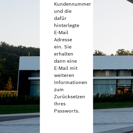
Nederlands (nl)
Kundennummer
norsk (no)
und die
dafür
polski (pl)
hinterlegte
português (pt)
E-Mail
română (ro)
Adresse
русский (ru)
ein. Sie
svenska (sv)
erhalten
Türkçe (tr)
dann eine
E-Mail mit
中文 (zh)
weiteren
Informationen
zum
Zurücksetzen
Ihres
Passworts.