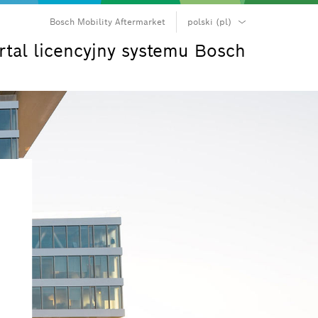
Bosch Mobility Aftermarket
polski (pl)
български (bg)
rtal licencyjny systemu Bosch
čeština (cs)
dansk (da)
Deutsch (de)
Ελληνικά (el)
English (en)
español (es)
suomi (fi)
français (fr)
hrvatski (hr)
magyar (hu)
italiano (it)
日本語 (ja)
한국어 (ko)