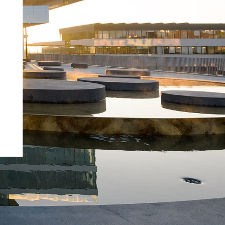
Nederlands (nl)
norsk (no)
polski (pl)
português (pt)
română (ro)
русский (ru)
svenska (sv)
Türkçe (tr)
中文 (zh)