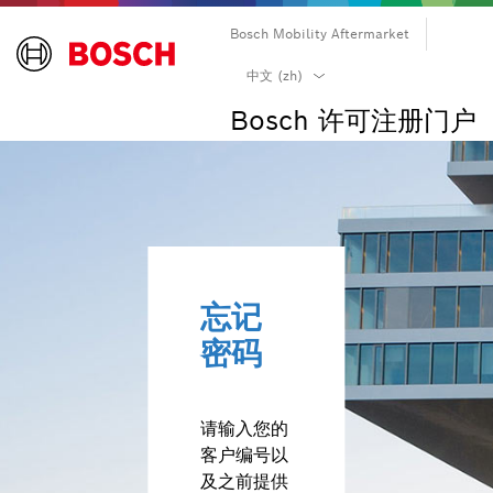
Bosch Mobility Aftermarket
български (bg)
中文 (zh)
čeština (cs)
Bosch 许可注册门户
dansk (da)
Deutsch (de)
Ελληνικά (el)
English (en)
español (es)
suomi (fi)
忘记
français (fr)
密码
hrvatski (hr)
magyar (hu)
italiano (it)
请输入您的
日本語 (ja)
客户编号以
한국어 (ko)
及之前提供