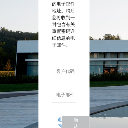
Nederlands (nl)
的电子邮件
norsk (no)
地址。稍后
您将收到一
polski (pl)
封包含有关
português (pt)
重置密码详
română (ro)
细信息的电
русский (ru)
子邮件。
svenska (sv)
Türkçe (tr)
中文 (zh)
客户代码
电子邮件
返
确
回
认