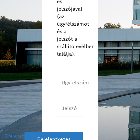
és
Nederlands (nl)
jelszójával
norsk (no)
(az
polski (pl)
ügyfélszámot
português (pt)
és a
română (ro)
jelszót a
русский (ru)
szállítólevélben
találja).
svenska (sv)
Türkçe (tr)
中文 (zh)
Ügyfélszám
Jelszó
Elfelejtett
Bejelentkezés