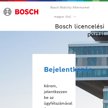
Bosch Mobility Aftermarket
български (bg)
magyar (hu)
čeština (cs)
Bosch licencelési
dansk (da)
portál
Deutsch (de)
Ελληνικά (el)
English (en)
español (es)
suomi (fi)
Bejelentkezés
français (fr)
hrvatski (hr)
magyar (hu)
Kérem,
italiano (it)
jelentkezzen
日本語 (ja)
be az
한국어 (ko)
ügyfélszámával